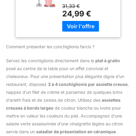
cadre et une poignée
offrent une performance
31,33 €
mélange lisse et
robustes. Elle ne réagira
de mixage durable dans
24,99 €
homogène, avec moins
pas avec les aliments,
le temps et des résultats
d’éclaboussures et un
elle est sûre et durable.
30 % plus rapides* ;
mixage plus rapide
La maille concave retient
*comparé à notre
Accessoire polyvalent
les aliments tout en
technologie 2 lames
inclus : Le mixeur est
laissant passer l'huile et
classique MOTEUR
livré avec un gobelet
Comment présenter les conchiglionis farcis ?
les autres résidus.
PUISSANT : 600 W pour
pratique pour mesurer et
【Facile à nettoyer et à
des résultats rapides et
mixer directement les
ranger】 L’écumoire en
des performances de
Servez les conchiglionis directement dans le
plat à gratin
ingrédients, simplifiant la
acier inoxydable est
mixage optimales
posé au centre de la table pour un effet convivial et
préparation des repas
facile à nettoyer, il suffit
MIXEUR FACILE À
Contenu de la livraison :
chaleureux. Pour une présentation plus élégante digne d’un
de la rincer à l'eau
CONTRÔLER : poignée
Mixeur plongeant
restaurant, disposez
3 à 4 conchiglionis par assiette creuse
,
savonneuse ou de la
ergonomique avec
ErgoMixx 600 W avec 2
mettre dans le lave-
déclenchement
nappez d’un filet de crème et parsemez de quelques brins
vitesses et gobelet
vaisselle. Passoire
progressif de deux
d’aneth frais et de zestes de citron. Utilisez des
assiettes
doseur
conçue avec des trous
vitesses, afin de maîtriser
creuses à bords larges
de couleur blanche ou ivoire pour
de suspension pratiques,
la texture de vos
mettre en valeur les couleurs du plat. Accompagnez d’une
elle peut être accrochée
préparations AUCUNE
salade verte assaisonnée d’une vinaigrette légère au citron
au mur après utilisation
SALISSURE NI
pour rester au sec et
ÉCLABOUSSURE : un
servie dans un
saladier de présentation en céramique
.