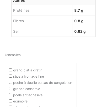
Autres
Protéines
8.7 g
Fibres
0.8 g
Sel
0.62 g
Ustensiles
grand plat à gratin
râpe à fromage fine
poche à douille ou sac de congélation
grande casserole
poêle antiadhésive
écumoire