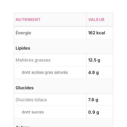
NUTRIMENT
VALEUR
Énergie
162 kcal
Lipides
Matières grasses
12.5 g
dont acides gras saturés
4.9 g
Glucides
Glucides totaux
7.6 g
dont sucres
0.9 g