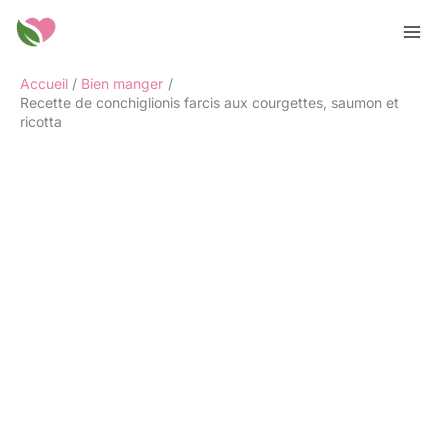
Aller
Rechercher
au
contenu
Accueil
Bien manger
Recette de conchiglionis farcis aux courgettes, saumon et
ricotta