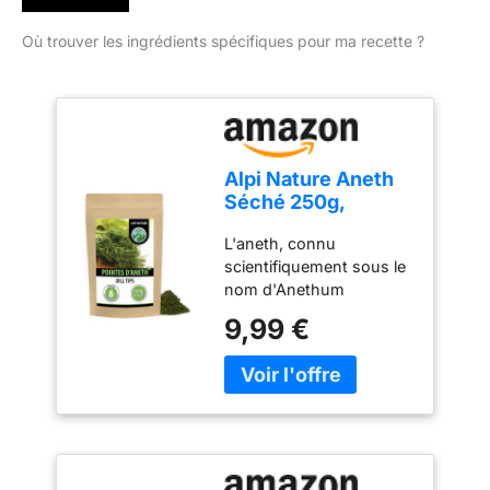
Où trouver les ingrédients spécifiques pour ma recette ?
Alpi Nature Aneth
Séché 250g,
Pointes d'Aneth
L'aneth, connu
Séché et Frotté
scientifiquement sous le
pour Cornichons,
nom d'Anethum
Sauces et
graveolens, est une
Marinades
9,99 €
herbe aromatique de la
famille du persil, connue
pour ses feuilles vertes
et plumeuses et sa
saveur vive et
légèrement acidulée avec
des notes d'agrumes et