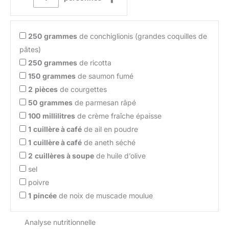
250
grammes
de conchiglionis (grandes coquilles de
pâtes)
250
grammes
de ricotta
150
grammes
de saumon fumé
2
pièces
de courgettes
50
grammes
de parmesan râpé
100
millilitres
de crème fraîche épaisse
1
cuillère à café
de ail en poudre
1
cuillère à café
de aneth séché
2
cuillères à soupe
de huile d’olive
sel
poivre
1
pincée
de noix de muscade moulue
Analyse nutritionnelle