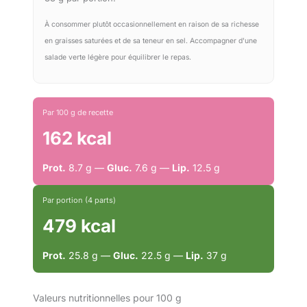
À consommer plutôt occasionnellement en raison de sa richesse
en graisses saturées et de sa teneur en sel. Accompagner d'une
salade verte légère pour équilibrer le repas.
Par 100 g de recette
162 kcal
Prot.
8.7 g —
Gluc.
7.6 g —
Lip.
12.5 g
Par portion (4 parts)
479 kcal
Prot.
25.8 g —
Gluc.
22.5 g —
Lip.
37 g
Valeurs nutritionnelles pour 100 g