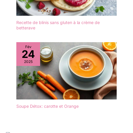
utiles, à l'unité ou en lot
Recette de blinis sans gluten à la crème de
betterave
Fév
24
2025
Soupe Détox: carotte et Orange