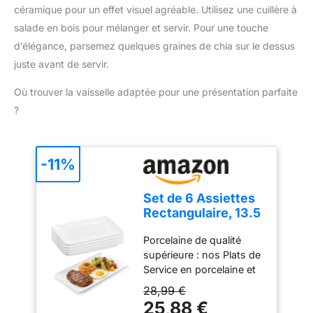
minéraux. Ces flocons
céramique pour un effet visuel agréable. Utilisez une cuillère à
nombreux plats tels que
ne sont pas enrichis en
soupes, pâtes, salades,
salade en bois pour mélanger et servir. Pour une touche
vitamines artificielles. à
ragoûts, sauces et plats
d’élégance, parsemez quelques graines de chia sur le dessus
base de Saccharomyces
au four | Accroît les
cerevisiae
juste avant de servir.
notes umami de vos
plats et contribue à en
Où trouver la vaisselle adaptée pour une présentation parfaite
améliorer le goût
?
NATURELLES ✪ Nos
flocons de levure
nutritionnelle son
naturelles
-11%
Set de 6 Assiettes
Rectangulaire, 13.5
* 22.5cm Assiettes
Porcelaine de qualité
à dîner en
supérieure : nos Plats de
Porcelaine, Plats de
Service en porcelaine et
Service pour Fête,
Assiettes à dîner en
Plateau en
28,99 €
Porcelaine sont fabriqués
Céramique pour
25,88 €