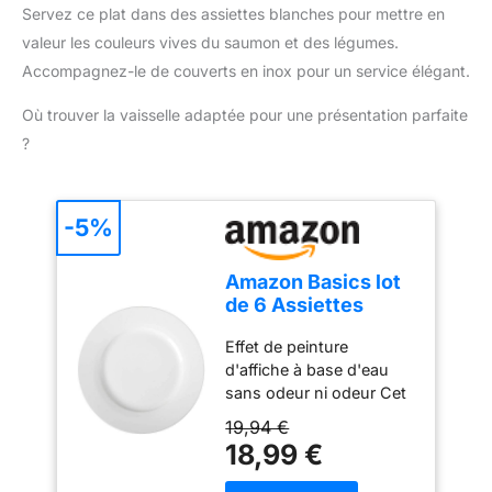
L'articulation flexible du
efficacité. 💨【Cuisson à
Servez ce plat dans des assiettes blanches pour mettre en
suceur de sol facilite son
la vapeur facile à la
valeur les couleurs vives du saumon et des légumes.
utilisation Contenu de la
main】Appuyez sur le
livraison : nettoyeur
Accompagnez-le de couverts en inox pour un service élégant.
bouton de verrouillage et
vapeur SC 2 Deluxe de
appuyez sur la gâchette
Où trouver la vaisselle adaptée pour une présentation parfaite
Kärcher, flexible vapeur
vapeur, puis relâchez le
avec pistolet, kit de
?
bouton mais maintenez
nettoyage de sol
la gâchette enfoncée, le
EasyFix, buse à main
nettoyeur vapeur
avec bonnette, buse à jet
s'éteindra
-5%
crayon, brosse ronde
automatiquement.
Contrairement à d'autres
Amazon Basics lot
nettoyeurs à vapeur qui
de 6 Assiettes
doivent maintenir tous
Plates en
les boutons enfoncés
Effet de peinture
Porcelaine, 26.67
pendant l'utilisation. Le
d'affiche à base d'eau
cm
nettoyeur vapeur portatif
sans odeur ni odeur Cet
EAVE vous aide à
encre écrit sur la plupart
19,94 €
nettoyer facilement et à
des surfaces. Papier,
18,99 €
réduire la fatigue des
carton, métal, plastique,
mains! 💨【Puissant et
verre, pierre, toile, tissu,