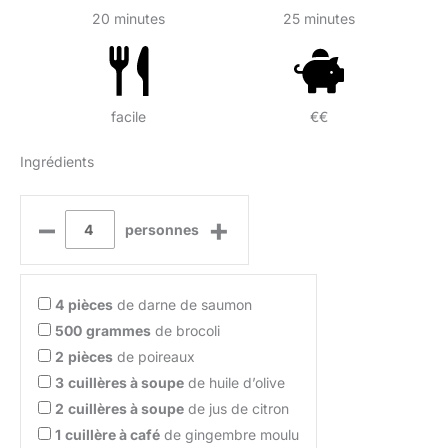
20 minutes
25 minutes
facile
€€
Ingrédients
–
+
personnes
4
pièces
de darne de saumon
500
grammes
de brocoli
2
pièces
de poireaux
3
cuillères à soupe
de huile d’olive
2
cuillères à soupe
de jus de citron
1
cuillère à café
de gingembre moulu