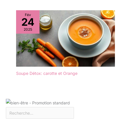
l'acier inoxydable ne rend
pas seulement le set de
Fév
couverts plus fort, mais
24
conserve également son
2025
aspect lumineux et sa
brillance, parfait pour une
utilisation quotidienne.
【Design classique】La
forme du manche de ce
set de couverts a été
conçue de manière
ergonomique, avec un
Soupe Détox: carotte et Orange
poids et une longueur
modérés pour une prise
en main confortable. Le
design de ce set de
couverts est classique et
élégant, qu'il s'agisse
d'un dîner élégant ou
d'un repas de famille,
d'une fête, d'un