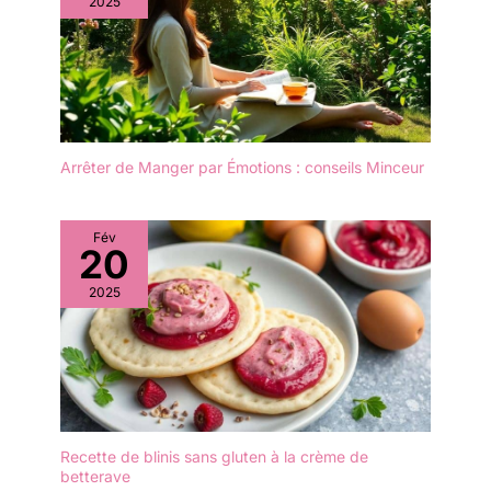
2025
non toxique et inoffensif
pour assurer sa durabilité
et sa résistance à la
corrosion, l'acier
inoxydable ne rend pas
seulement le set de
couverts plus fort, mais
conserve également son
Arrêter de Manger par Émotions : conseils Minceur
aspect lumineux et sa
brillance, parfait pour une
utilisation quotidienne.
Fév
20
【Acier inoxydable de
haute qualité】Nos
2025
couverts sont en acier
inoxydable de haute
qualité, pas facile à plier
ou à déformer, il est sans
BPA, pas de goût
métallique, non toxique
et inoffensif pour assurer
Recette de blinis sans gluten à la crème de
sa durabilité et sa
betterave
résistance à la corrosion,