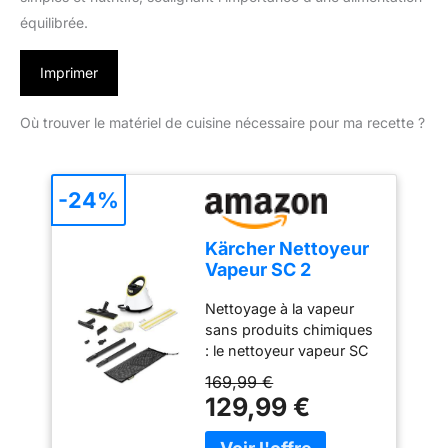
équilibrée.
Imprimer
Où trouver le matériel de cuisine nécessaire pour ma recette ?
-24%
Kärcher Nettoyeur
Vapeur SC 2
Deluxe, Surface :
Nettoyage à la vapeur
75m², Réservoir : 1
sans produits chimiques
l, Pression Vapeur :
: le nettoyeur vapeur SC
3,2 bar, Temps
2 Deluxe élimine
Préchauffage : 6,5
169,99 €
efficacement la saleté et
min, Puissance : 1
129,99 €
99,999% des virus* et
500 W, Set de
bactéries** grâce à une
Nettoyage de Sol