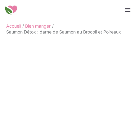
Aller
Rechercher
au
contenu
Accueil
Bien manger
Saumon Détox : darne de Saumon au Brocoli et Poireaux