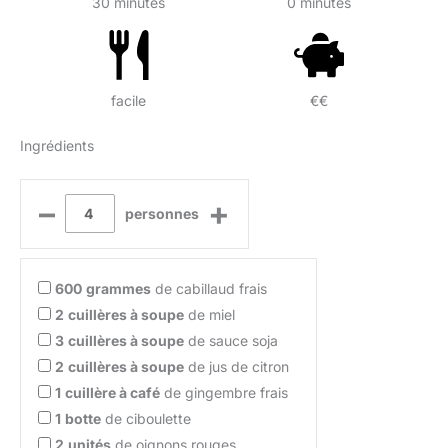
30 minutes
0 minutes
facile
€€
Ingrédients
–
+
personnes
600
grammes
de cabillaud frais
2
cuillères à soupe
de miel
3
cuillères à soupe
de sauce soja
2
cuillères à soupe
de jus de citron
1
cuillère à café
de gingembre frais
1
botte
de ciboulette
2
unités
de oignons rouges