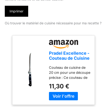
Imprimer
Où trouver le matériel de cuisine nécessaire pour ma recette ?
Pradel Excellence -
Couteau de Cuisine
Filet de Sole
Couteau de cuisine de
MAITRE CHEF -
20 cm pour une découpe
Lame 20 cm Acier
précise : Ce couteau de
Inoxydable 3Cr14 -
cuisine filet de sole
Manche POM
11,30 €
Maître Chef de Pradel
Ergonomique -
Excellence est conçu
Précision et
pour offrir une découpe
Durabilité, Argent
fine et précise. Sa lame