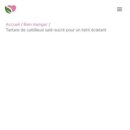
Aller
Rechercher
au
contenu
Accueil
Bien manger
Tartare de cabillaud salé-sucré pour un teint éclatant