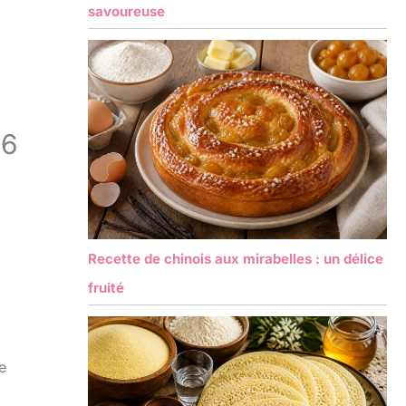
savoureuse
 6
Recette de chinois aux mirabelles : un délice
fruité
e