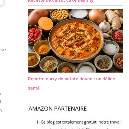
Recette de carrot cake healthy
eurs
Recette curry de patate douce : un délice
santé
a
t
n