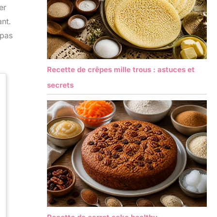
er
ant.
epas
Recette de crêpes mille trous : astuces et
secrets