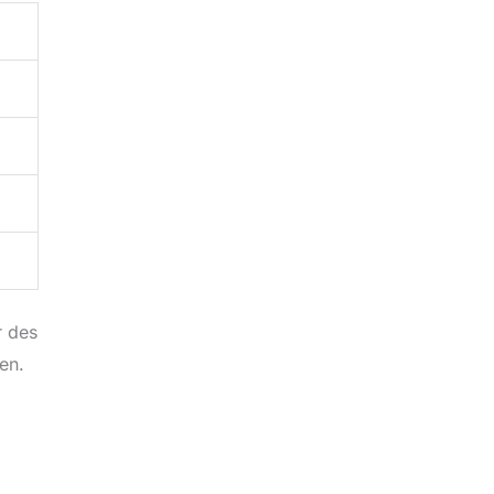
r des
en.