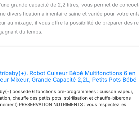
 d’une grande capacité de 2,2 litres, vous permet de concoct
ne diversification alimentaire saine et variée pour votre enf
eur au mixage, il vous offre la possibilité de préparer des r
 gagnant du temps.
ibaby(+), Robot Cuiseur Bébé Multifonctions 6 en
peur Mixeur, Grande Capacité 2,2L, Petits Pots Bébé
Idéal Diversification Alimentaire, Gris
baby(+) possède 6 fonctions pré-programmées : cuisson vapeur,
tion, chauffe des petits pots, stérilisation et chauffe-biberons
ltanément) PRESERVATION NUTRIMENTS : vous respectez les
 de chaque aliment avec ses paniers indépendants. Les
urs sont préservées grâce au récupérateur de jus de cuisson
e votre bébé avec des plats adaptés à la diversification. Avec
 mixage et son récupérateur de jus de cuisson, vous ajustez la
âge de votre bébé BATCHCOOKING : vous préparez plusieurs