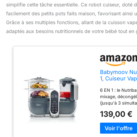
simplifie cette tâche essentielle. Ce robot cuiseur, doté
facilement des petits pots faits maison, favorisant ainsi u
Grâce à ses multiples fonctions, allant de la cuisson vap
adaptés aux besoins nutritionnels de votre bébé tout en
Babymoov Nutr
1, Cuiseur Va
Faits Maison, 
6 EN 1 : le Nutri
mixage, décongéla
(jusqu'à 3 simu
temps de cuisson
139,00 €
vitamines et save
EVOLUTIF: Il régal
ses 3 vitesses de
texture selon l'