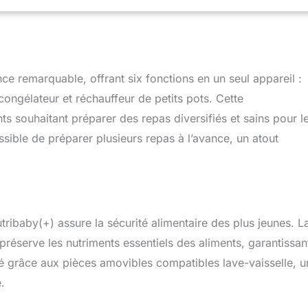
e fois avec sa capacité de 2,2L (1500ml en cuisson, 700ml en
ouvez mixer et cuire en même temps ou séparément, au choix !
intègre un minuteur (alarme sonore et visuelle, arrêt
i qu'un panneau de contrôle (1 Bouton = 1 Fonction). Vous
de cuisson, la vitesse de mixage… GARANTIE A VIE : Babymoov
e remarquable, offrant six fonctions en un seul appareil :
e à vie (Enregistrement sous 2 mois) sur ce produit. Il est
le en cas de problème, pour allonger leur durée de vie.
congélateur et réchauffeur de petits pots. Cette
ltez les guides et documents du produit pour plus
ents souhaitant préparer des repas diversifiés et sains pour l
ssible de préparer plusieurs repas à l’avance, un atout
ibaby(+) assure la sécurité alimentaire des plus jeunes. L
préserve les nutriments essentiels des aliments, garantissan
ifié grâce aux pièces amovibles compatibles lave-vaisselle, u
.