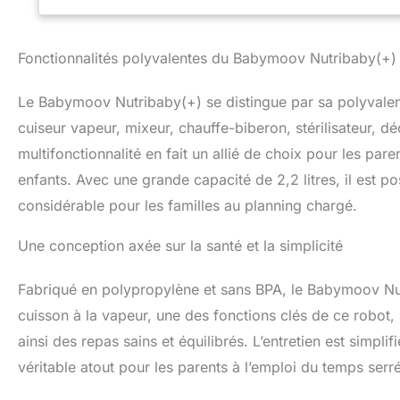
repas en une seul
mixage) ! Vous p
AUTOMATIQUE : il 
Fonctionnalités polyvalentes du Babymoov Nutribaby(+)
automatique) ains
réglez le temps 
Le Babymoov Nutribaby(+) se distingue par sa polyvalenc
assure une garanti
également réparab
cuiseur vapeur, mixeur, chauffe-biberon, stérilisateur, dé
REMARQUE : Consu
multifonctionnalité en fait un allié de choix pour les par
d'informations.
enfants. Avec une grande capacité de 2,2 litres, il est po
considérable pour les familles au planning chargé.
Une conception axée sur la santé et la simplicité
Fabriqué en polypropylène et sans BPA, le Babymoov Nutr
cuisson à la vapeur, une des fonctions clés de ce robot, 
ainsi des repas sains et équilibrés. L’entretien est simpl
véritable atout pour les parents à l’emploi du temps serré