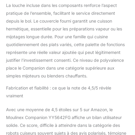
: utilisez l'application
La louche incluse dans les composants renforce l’aspect
pour essayer et réussir
pratique de l’ensemble, facilitant le service directement
de nouvelles recettes
FACILE À NETTOYER
depuis le bol. Le couvercle fourni garantit une cuisson
ET À RANGER : profitez
hermétique, essentielle pour les préparations vapeur ou les
d'un nettoyage et
mijotages longue durée. Pour une famille qui cuisine
d'une organisation
quotidiennement des plats variés, cette palette de fonctions
sans effort grâce à un
design compatible
représente une réelle valeur ajoutée qui peut légitimement
lave-vaisselle et facile à
justifier l’investissement consenti. Ce niveau de polyvalence
ranger UTILISATION
place le Companion dans une catégorie supérieure aux
SÉCURISÉE : couvercle
simples mijoteurs ou blenders chauffants.
sécurisé qui se
verrouille au
Fabrication et fiabilité : ce que la note de 4,5/5 révèle
démarrage, avec un
compte à rebours de 10
vraiment
secondes à la fin pour
les programmes
Avec une moyenne de 4,5 étoiles sur 5 sur Amazon, le
utilisant des
Moulinex Companion YY5642FG affiche un bilan utilisateur
vitesses/températures
solide. Ce score, difficile à atteindre dans la catégorie des
élevées, afin de limiter
robots cuiseurs souvent sujets à des avis polarisés, témoigne
les éclaboussures et de