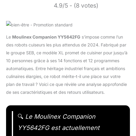
4.9/5 - (8 votes)
Le
Moulinex Companion YY5642FG
s’impose comme l’un
des robots cuiseurs les plus attendus de 2024. Fabriqué par
le groupe SEB, ce modèle XL promet de cuisiner pour jusqu’à
10 personnes grâce à ses 14 fonctions et 12 programmes
automatiques. Entre héritage industriel français et ambitions
culinaires élargies, ce robot mérite-t-il une place sur votre
plan de travail ? Voici ce que révèle une analyse approfondie
de ses caractéristiques et des retours utilisateurs.
🔍
Le Moulinex Companion
YY5642FG est actuellement