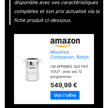
disponible avec ses caractéristiques
complètes et son prix actualisé via la
fiche produit ci-dessous.
Moulinex,
Companion, Robot
cuiseur, 14
UN APPAREIL QUI FAIT
fonctions,
TOUT : avec ses 12
Capacité XL 10
programmes
personnes, Blanc,
automatiques et son
Fabriqué en
549,99 €
mode manuel,
France,
Companion est le robot
YY5642FG
cuiseur qui fait tout
RÉGALEZ VOTRE
FAMILLE : la grande