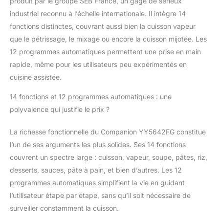
produit par le groupe SEB France, un gage de sérieux
courses directement
industriel reconnu à l’échelle internationale. Il intègre 14
dans l'application – la
fonction « Dans mon
fonctions distinctes, couvrant aussi bien la cuisson vapeur
frigo » vous permet
que le pétrissage, le mixage ou encore la cuisson mijotée. Les
également de trouver
12 programmes automatiques permettent une prise en main
l'inspiration et de
rapide, même pour les utilisateurs peu expérimentés en
réduire vos déchets
RÉPARABILITÉ 15 ANS
cuisine assistée.
AU JUSTE PRIX :
14 fonctions et 12 programmes automatiques : une
engagement de
réparabilité 15 ans au
polyvalence qui justifie le prix ?
juste prix grâce à notre
réseau de 6 200
La richesse fonctionnelle du Companion YY5642FG constitue
réparateurs dans le
l’un de ses arguments les plus solides. Ses 14 fonctions
monde, pour
couvrent un spectre large : cuisson, vapeur, soupe, pâtes, riz,
contribuer à la
protection de
desserts, sauces, pâte à pain, et bien d’autres. Les 12
l’environnement et à la
programmes automatiques simplifient la vie en guidant
réduction des déchets
l’utilisateur étape par étape, sans qu’il soit nécessaire de
SURPRENEZ VOS
surveiller constamment la cuisson.
PROCHES (ET VOUS !)