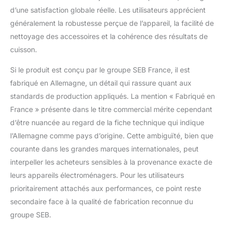
renforcer la sécurité
d’une satisfaction globale réelle. Les utilisateurs apprécient
CONTENU :
généralement la robustesse perçue de l’appareil, la facilité de
Companion, couteau
nettoyage des accessoires et la cohérence des résultats de
hachoir, couteau
cuisson.
pétrin/concasseur,
batteur, fouet, panier
Si le produit est conçu par le groupe SEB France, il est
vapeur interne, spatule,
une louche, boîte de
fabriqué en Allemagne, un détail qui rassure quant aux
rangement, accès à
standards de production appliqués. La mention « Fabriqué en
l'application Moulinex
France » présente dans le titre commercial mérite cependant
*Tests réalisés en
d’être nuancée au regard de la fiche technique qui indique
2023 par un laboratoire
l’Allemagne comme pays d’origine. Cette ambiguïté, bien que
indépendant en
conformité avec les
courante dans les grandes marques internationales, peut
normes ISO 3744 et
interpeller les acheteurs sensibles à la provenance exacte de
IEC 60704 sur le top 12
leurs appareils électroménagers. Pour les utilisateurs
des robots cuiseurs les
prioritairement attachés aux performances, ce point reste
plus vendus en
Europe, classés par un
secondaire face à la qualité de fabrication reconnue du
panel indépendant en
groupe SEB.
2022