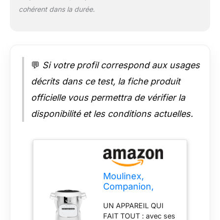
AU JUSTE PRIX :
cohérent dans la durée.
engagement de
réparabilité 15 ans au
juste prix grâce à
notre réseau de 6 200
réparateurs dans le
💬
Si votre profil correspond aux usages
monde, pour
contribuer à la
décrits dans ce test, la fiche produit
protection de
officielle vous permettra de vérifier la
l’environnement et à
la réduction des
disponibilité et les conditions actuelles.
déchets SURPRENEZ
VOS PROCHES (ET
VOUS !) : utilisez
l'application pour
essayer et réussir de
nouvelles recettes
Moulinex,
FACILE À NETTOYER
Companion,
ET À RANGER :
Robot cuiseur, 14
profitez d'un
UN APPAREIL QUI
fonctions,
nettoyage et d'une
FAIT TOUT : avec ses
Capacité XL 10