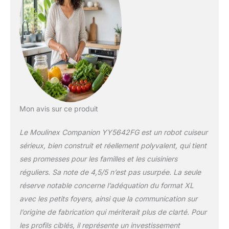
vendus, d'après des
tests externes réalisés
selon une norme
internationale*) ; voir
la description pour
plus d'informations
ACCÈS À
L'APPLICATION
MOULINEX :
découvrez une infinité
de recettes,
Mon avis sur ce produit
sauvegardez vos
recettes préférées et
Le Moulinex Companion YY5642FG est un robot cuiseur
créez vos listes de
sérieux, bien construit et réellement polyvalent, qui tient
courses directement
ses promesses pour les familles et les cuisiniers
dans l'application – la
fonction « Dans mon
réguliers. Sa note de 4,5/5 n’est pas usurpée. La seule
frigo » vous permet
réserve notable concerne l’adéquation du format XL
également de trouver
avec les petits foyers, ainsi que la communication sur
l'inspiration et de
l’origine de fabrication qui mériterait plus de clarté. Pour
réduire vos déchets
les profils ciblés, il représente un investissement
RÉPARABILITÉ 15 ANS