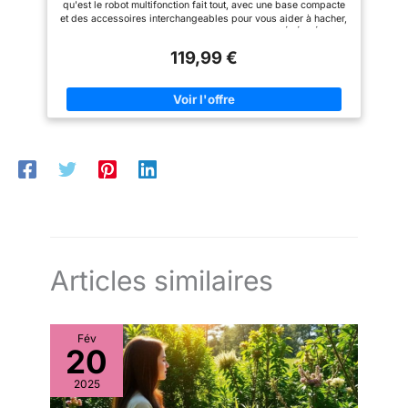
qu'est le robot multifonction fait tout, avec une base compacte
et des accessoires interchangeables pour vous aider à hacher,
mixer et bien plus encore 4 MODES AUTO-IQ PRÉRÉGLÉS : les
modes automatiques du robot de cuisine Chop (Hacher) Disc
119,99 €
(Disque) Dough (Pétrissage) et Puree (Purée) font le travail à
votre place avec des cycles ciblés d’impulsion, de pause et de
mixage qui transforment les ingrédients MOTEUR PUISSANT
DE 850 WATTS : le moteur puissant du robot culinaire compact
permet aux lames de hacher, trancher, râper et effilocher les
ingrédients en quelques secondes TECHNOLOGIE AUTO-IQ :
la technologie Auto-iQ du robot de cuisine puissant se charge
de tout grâce aux cycles ciblés d’impulsions, de pause et de
mixage, qui s’ajustent en fonction des ingrédients pour des
résultats parfaits COMPREND : base motorisée, bol, couvercle
avec goulotte d’alimentation et poussoir, lame hachoir, lame à
pétrir, disque réversible découpe/râpe et mandrin, livret de
recettes. Dimensions : H : xx cm L : xx cm P : xx cm. Poids : xx
kg. Couleur : noir
Articles similaires
Fév
20
2025