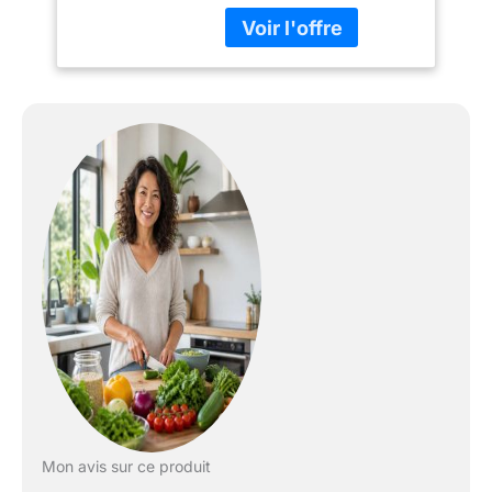
version 2022. Écran 8
plus grand et plus réactif.
Fonctionnalités de
l'application de recettes :
création d'une liste de
courses, fonction de
planification
hebdomadaire,
suggestions de recettes
personnalisées, critères
de filtrage améliorés.
Cooking-Pilot : plus de
600 recettes prêtes à
l'emploi avec instructions
étape par étape (langue
anglaise non d).
Mon avis sur ce produit