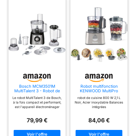
suggestions de recettes
personnalisées, critères
de filtrage améliorés.
Cooking-Pilot : plus de
600 recettes prêtes à
l'emploi avec instructions
étape par étape (langue
anglaise non d).
Bosch MCM3501M
Robot multifonction
MultiTalent 3 - Robot de
KENWOOD MultiPro
cuisine, Puissant moteur,
Compact FDM301SS -
Le robot MultiTalent 3 de Bosch,
robot de cuisine 800 W 2,1 L
Blender
Inox
à la fois compact et performant,
Noir, Acier inoxydable Balances
est l'appareil électroménager
intégrées
qui vous permettra de réussir
toutes vos préparations et
79,99 €
84,06 €
recettes, même les plus
exigeantes Hautement
polyvalent : le robot est doté de
plus de 50 fonctions dont