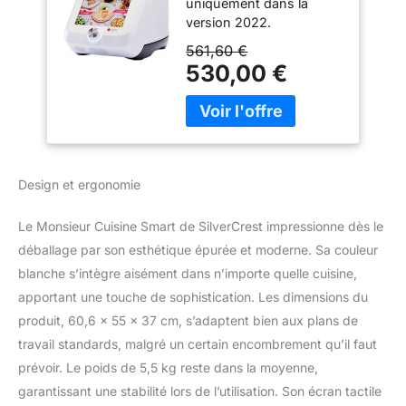
uniquement dans la
Blanc
version 2022.
Reconnaissance vocale
561,60 €
avec l'Assistant Google
530,00 €
(avec Wi-Fi activé),
version 2022. Écran 8
plus grand et plus réactif.
Fonctionnalités de
l'application de recettes :
création d'une liste de
Design et ergonomie
courses, fonction de
planification
Le Monsieur Cuisine Smart de SilverCrest impressionne dès le
hebdomadaire,
déballage par son esthétique épurée et moderne. Sa couleur
suggestions de recettes
personnalisées, critères
blanche s’intègre aisément dans n’importe quelle cuisine,
de filtrage améliorés.
apportant une touche de sophistication. Les dimensions du
Cooking-Pilot : plus de
produit, 60,6 x 55 x 37 cm, s’adaptent bien aux plans de
600 recettes prêtes à
travail standards, malgré un certain encombrement qu’il faut
l'emploi avec instructions
étape par étape (langue
prévoir. Le poids de 5,5 kg reste dans la moyenne,
anglaise non d).
garantissant une stabilité lors de l’utilisation. Son écran tactile