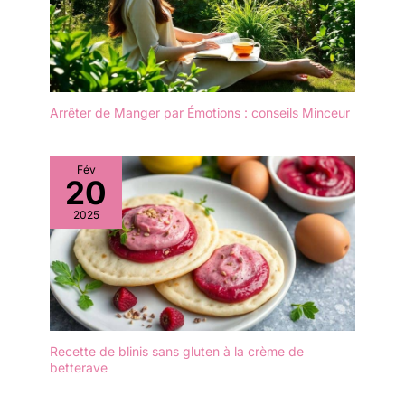
Arrêter de Manger par Émotions : conseils Minceur
Fév
20
2025
Recette de blinis sans gluten à la crème de
betterave