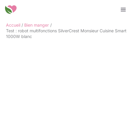
Aller
Rechercher
au
contenu
Accueil
Bien manger
Test : robot multifonctions SilverCrest Monsieur Cuisine Smart
1000W blanc