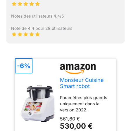
Notes des utilisateurs 4.4/5
Note de 4.4 pour 29 utilisateurs
-6%
Monsieur Cuisine
Smart robot
multifonctions
Paramètres plus grands
SilverCrest 1000W
uniquement dans la
Blanc
version 2022.
Reconnaissance vocale
561,60 €
avec l'Assistant Google
530,00 €
(avec Wi-Fi activé),