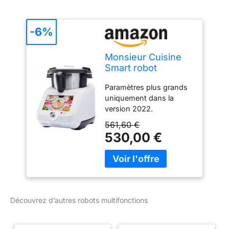
-6%
Monsieur Cuisine
Smart robot
multifonctions
Paramètres plus grands
SilverCrest 1000W
uniquement dans la
Blanc
version 2022.
Reconnaissance vocale
561,60 €
avec l'Assistant Google
530,00 €
(avec Wi-Fi activé),
version 2022. Écran 8
plus grand et plus réactif.
Fonctionnalités de
l'application de recettes :
création d'une liste de
Découvrez d’autres robots multifonctions
courses, fonction de
planification
hebdomadaire,