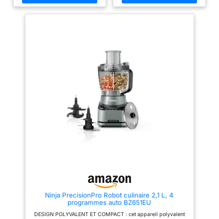
fouetter, mélanger, battre, mixer,
hacher, mélanger, pétrir... /
Grande puissance de 800 W Le
robot est équipé d'une fonction
moulin à café pour moudre
grains de café et épices /
Couteau multifonction
MultiLevel6 doté de 3 doubles
lames La grande capacité du
bol de 2,3 L permet de préparer
jusqu'à 0,8 kg de pâte à gâteau
/ Mini-hachoir avec 4 lames
inox pour hacher des petites
quantités de viande Livraison : 1
x Bosch MultiTalent 3 robot de
cuisine / Robot multifonctions
pour réaliser plus de 50 tâches
différentes / Avec accessoires
de série / Couleur : Noir/Inox
brossé
Ninja PrecisionPro Robot culinaire 2,1 L, 4
programmes auto BZ651EU
DESIGN POLYVALENT ET COMPACT : cet appareil polyvalent