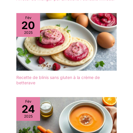
Fév
20
2025
Recette de blinis sans gluten à la crème de
betterave
Fév
24
2025