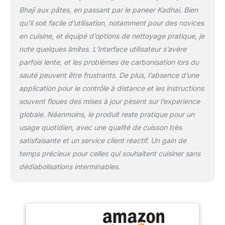
variété de cuisines
Bhaji aux pâtes, en passant par le paneer Kadhai. Bien
indiennes et mondiales,
qu’il soit facile d’utilisation, notamment pour des novices
avec de nouvelles
recettes ajoutées chaque
en cuisine, et équipé d’options de nettoyage pratique, je
semaine 10 modes de
note quelques limites. L’interface utilisateur s’avère
cuisson : hacher, remuer,
parfois lente, et les problèmes de carbonisation lors du
sauter, cuire à la vapeur
sauté peuvent être frustrants. De plus, l’absence d’une
et plus encore. Il suffit
d'ajouter des ingrédients,
application pour le contrôle à distance et les instructions
de sélectionner une
souvent floues des mises à jour pèsent sur l’expérience
recette, et c'est le reste
globale. Néanmoins, le produit reste pratique pour un
Mode auto-nettoyage : la
usage quotidien, avec une qualité de cuisson très
fonction auto-rinçage
rend l'entretien rapide et
satisfaisante et un service client réactif. Un gain de
sans effort Gagnez du
temps précieux pour celles qui souhaitent cuisiner sans
temps – Permet de
dédiabolisations interminables.
préparer et de remuer les
aliments afin que vous
puissiez vous concentrer
sur la famille, le travail ou
la détente Connectivité
Wi-Fi et application –