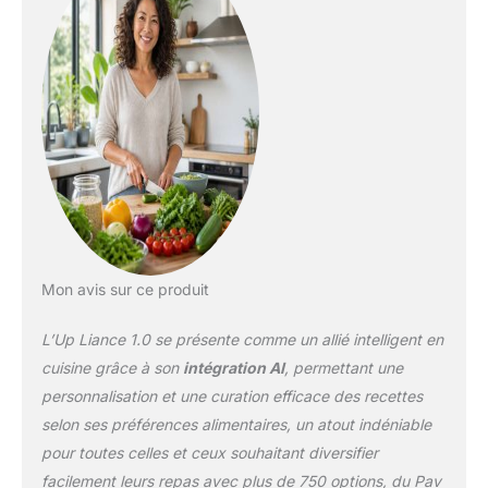
conditions générales
s'appliquent Garantie de
1 an et 7 ans de mises à
jour critiques par marque
– Comprend des recettes
gratuites et des
fonctionnalités d'IA
jusqu'en janvier 2027,
obtenez de nouvelles
recettes et
fonctionnalités d'IA avec
un abonnement
optionnel de 149 ₹/mois
Mon avis sur ce produit
ou continuez à utiliser
celles existantes. Les
L’Up Liance 1.0 se présente comme un allié intelligent en
conditions générales
cuisine grâce à son
intégration AI
, permettant une
s'appliquent Plus de 750
personnalisation et une curation efficace des recettes
recettes guidées : Pav
selon ses préférences alimentaires, un atout indéniable
Bhaji, pâtes, chai, Rajma,
Paneer Sabzi, soupe et
pour toutes celles et ceux souhaitant diversifier
plus encore. Grande
facilement leurs repas avec plus de 750 options, du Pav