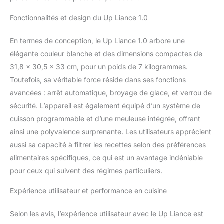
optionnel de 149 ₹/mois
ou continuez à utiliser
Fonctionnalités et design du Up Liance 1.0
celles existantes. Les
conditions générales
En termes de conception, le Up Liance 1.0 arbore une
s'appliquent Plus de 750
élégante couleur blanche et des dimensions compactes de
recettes guidées : Pav
Bhaji, pâtes, chai, Rajma,
31,8 x 30,5 x 33 cm, pour un poids de 7 kilogrammes.
Paneer Sabzi, soupe et
Toutefois, sa véritable force réside dans ses fonctions
plus encore. Grande
avancées : arrêt automatique, broyage de glace, et verrou de
variété de cuisines
sécurité. L’appareil est également équipé d’un système de
indiennes et mondiales,
avec de nouvelles
cuisson programmable et d’une meuleuse intégrée, offrant
recettes ajoutées chaque
ainsi une polyvalence surprenante. Les utilisateurs apprécient
semaine 10 modes de
aussi sa capacité à filtrer les recettes selon des préférences
cuisson : hacher, remuer,
alimentaires spécifiques, ce qui est un avantage indéniable
sauter, cuire à la vapeur
pour ceux qui suivent des régimes particuliers.
et plus encore. Il suffit
d'ajouter des ingrédients,
Expérience utilisateur et performance en cuisine
de sélectionner une
recette, et c'est le reste
Mode auto-nettoyage : la
Selon les avis, l’expérience utilisateur avec le Up Liance est
fonction auto-rinçage