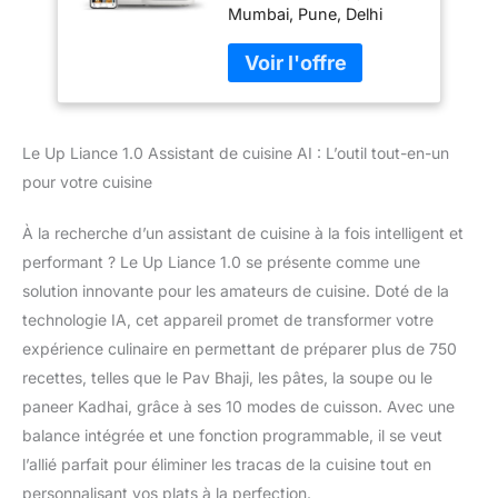
Mumbai, Pune, Delhi
paneer Kadhai | 10
NCR, Surat, Mysore,
modes de cuisson |
Kolkata, Hyderabad,
Alimenté par l'IA |
Chennai, Ahmedabad.
Balance intégrée
Pour d'autres endroits,
enregistrez une
Le Up Liance 1.0 Assistant de cuisine AI : L’outil tout-en-un
demande et l'expédition
à Bengaluru peut
pour votre cuisine
s'appliquer, des
conditions générales
À la recherche d’un assistant de cuisine à la fois intelligent et
s'appliquent Garantie de
performant ? Le Up Liance 1.0 se présente comme une
1 an et 7 ans de mises à
solution innovante pour les amateurs de cuisine. Doté de la
jour critiques par marque
– Comprend des recettes
technologie IA, cet appareil promet de transformer votre
gratuites et des
expérience culinaire en permettant de préparer plus de 750
fonctionnalités d'IA
recettes, telles que le Pav Bhaji, les pâtes, la soupe ou le
jusqu'en janvier 2027,
paneer Kadhai, grâce à ses 10 modes de cuisson. Avec une
obtenez de nouvelles
recettes et
balance intégrée et une fonction programmable, il se veut
fonctionnalités d'IA avec
l’allié parfait pour éliminer les tracas de la cuisine tout en
un abonnement
personnalisant vos plats à la perfection.