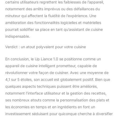
certains utilisateurs regrettent les faiblesses de l’appareil,
la fois puissant et
notamment des arrêts imprévus ou des défaillances du
économe en énergie
pour un usage quotidien.
minuteur qui affectent la fluidité de l’expérience. Une
Conçu pour l'Inde :
amélioration des fonctionnalités logicielles et matérielles
optimisé pour les
pourrait solidifier sa place en tant qu’assistant de cuisine
cuisines indiennes, les
indispensable.
ingrédients et les styles
de cuisine. Construit
Verdict : un atout polyvalent pour votre cuisine
selon les normes
d'alimentation indiennes
(220-240 V, 50 Hz) ;
En conclusion, le Up Liance 1.0 se positionne comme un
utilisez un
appareil de cuisine intelligent prometteur, capable de
transformateur
révolutionner votre façon de cuisiner. Avec une moyenne de
compatible en cas de
4,1 sur 5 étoiles, son accueil est globalement positif. Bien que
fonctionnement en
quelques aspects techniques puissent être améliorés,
dehors de l'Inde.
notamment l’interface utilisateur et la gestion des recettes,
ses nombreux atouts comme la personnalisation des plats et
les économies en temps et en ingrédients en font un
investissement séduisant pour quiconque cherche à diversifier