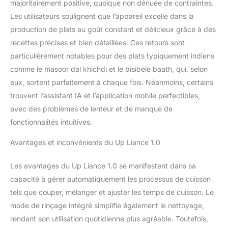
majoritairement positive, quoique non dénuée de contraintes.
rend l'entretien rapide et
Les utilisateurs soulignent que l’appareil excelle dans la
sans effort Gagnez du
production de plats au goût constant et délicieux grâce à des
temps – Permet de
préparer et de remuer les
recettes précises et bien détaillées. Ces retours sont
aliments afin que vous
particulièrement notables pour des plats typiquement indiens
puissiez vous concentrer
comme le masoor dal khichdi et le bisibele baath, qui, selon
sur la famille, le travail ou
eux, sortent parfaitement à chaque fois. Néanmoins, certains
la détente Connectivité
trouvent l’assistant IA et l’application mobile perfectibles,
Wi-Fi et application –
Affichez/créez des
avec des problèmes de lenteur et de manque de
recettes et recevez des
fonctionnalités intuitives.
notifications sur
l'application Moteur
Avantages et inconvénients du Up Liance 1.0
puissant et échelle
intégrée – Mesure
Les avantages du Up Liance 1.0 se manifestent dans sa
précise du poids pour
capacité à gérer automatiquement les processus de cuisson
des résultats parfaits, à
chaque fois. Équipé d'un
tels que couper, mélanger et ajuster les temps de cuisson. Le
moteur de 500 W et d'un
mode de rinçage intégré simplifie également le nettoyage,
élément chauffant de
rendant son utilisation quotidienne plus agréable. Toutefois,
1000 W, ce qui le rend à