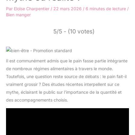
Par
Eloïse Charpentier
/
22 mars 2026
/
6 minutes de lecture
/
Bien manger
5/5 - (10 votes)
Il est communément admis que le pain fasse partie intégrante
de nombreux régimes alimentaires à travers le monde.
Toutefois, une question reste source de débats : le pain fait-il
vraiment grossir ? Des études récentes interpellent sur ce
mythe, éclairant le public sur l’importance de la quantité et
des accompagnements choisis.