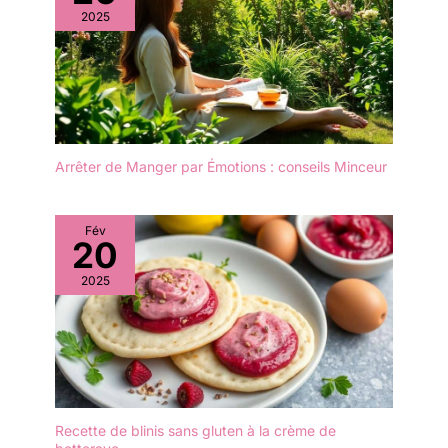
2025
Arrêter de Manger par Émotions : conseils Minceur
Fév
20
2025
Recette de blinis sans gluten à la crème de