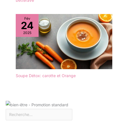
betterave
Fév
24
2025
Soupe Détox: carotte et Orange